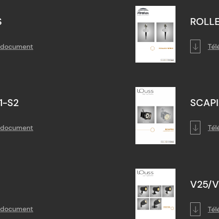
S
ROLLE
e document
Tél
1-S2
SCAPI
e document
Tél
V25/
e document
Tél