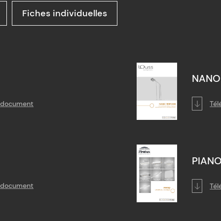
Fiches individuelles
NANO 
e document
Tél
PIAN
e document
Tél