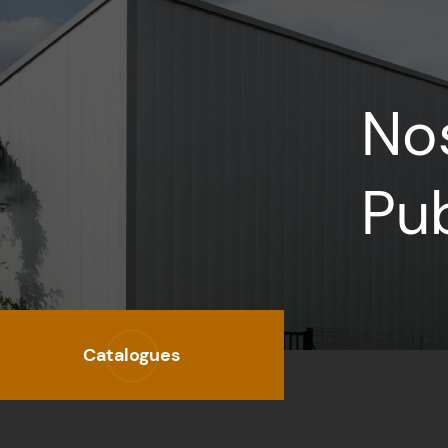
No
Pub
Catalogues