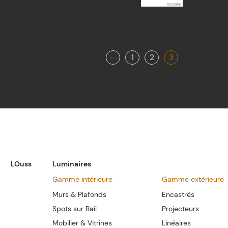
1
2
3
Pagination
des
publications
LOuss
Luminaires
Gamme intérieure
Gamme extérieure
Murs & Plafonds
Encastrés
Spots sur Rail
Projecteurs
Mobilier & Vitrines
Linéaires