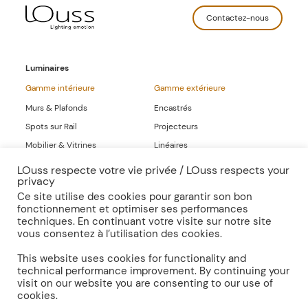
Contactez-nous
Luminaires
Gamme intérieure
Gamme extérieure
Murs & Plafonds
Encastrés
Spots sur Rail
Projecteurs
Mobilier & Vitrines
Linéaires
Linéaires
LOuss respecte votre vie privée / LOuss respects your
privacy
Gammes Complètes
Ce site utilise des cookies pour garantir son bon
fonctionnement et optimiser ses performances
Sur-mesure
Publications
techniques. En continuant votre visite sur notre site
vous consentez à l’utilisation des cookies.
Inspirations
Presse
Documentation
This website uses cookies for functionality and
technical performance improvement. By continuing your
visit on our website you are consenting to our use of
cookies.
Mentions légales
Politique de confidentialité