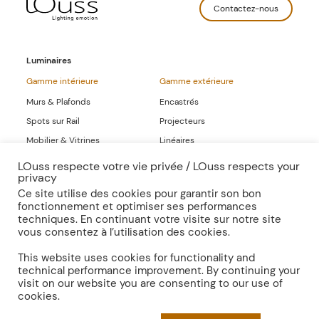
Contactez-nous
Luminaires
Gamme intérieure
Gamme extérieure
Murs & Plafonds
Encastrés
Spots sur Rail
Projecteurs
Mobilier & Vitrines
Linéaires
Linéaires
LOuss respecte votre vie privée / LOuss respects your
privacy
Gammes Complètes
Ce site utilise des cookies pour garantir son bon
fonctionnement et optimiser ses performances
Sur-mesure
Publications
techniques. En continuant votre visite sur notre site
vous consentez à l’utilisation des cookies.
Inspirations
Presse
Documentation
This website uses cookies for functionality and
technical performance improvement. By continuing your
visit on our website you are consenting to our use of
cookies.
Mentions légales
Politique de confidentialité