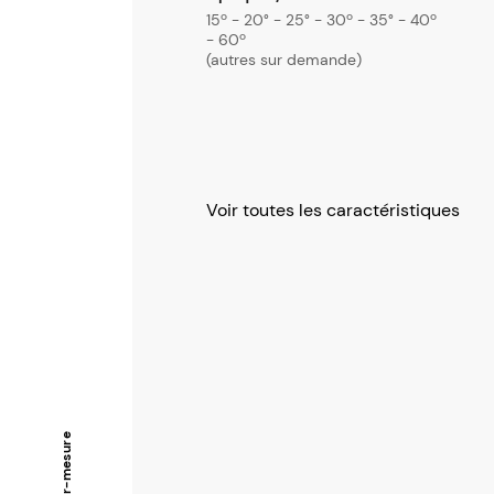
15º - 20° - 25° - 30º - 35° - 40º
- 60º
(autres sur demande)
Voir toutes les caractéristiques
Sur-mesure