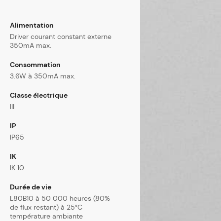
Alimentation
Driver courant constant externe
350mA max.
Consommation
3.6W à 350mA max.
Classe électrique
III
IP
IP65
IK
IK 10
Durée de vie
L80B10 à 50 000 heures (80%
de flux restant) à 25°C
température ambiante