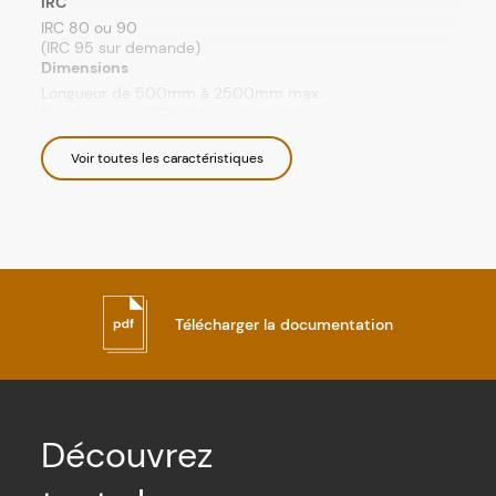
IRC
IRC 80 ou 90
(IRC 95 sur demande)
Dimensions
Longueur de 500mm à 2500mm max.
Pas de coupe 100mm
Performances
2500 lumen max. par mètre
Voir toutes les caractéristiques
Alimentation
Alimentation séparée 24V
Consommation
30W/m max.
IP
IP67
IK
Télécharger la documentation
IK10
Durée de vie
Durée de vie : L80B10 à 50 000 heures (80%
de flux restant) à 25°C température ambiante
Découvrez