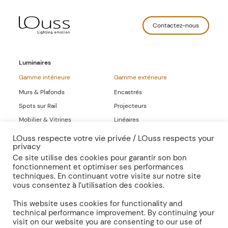
Contactez-nous
Luminaires
Gamme intérieure
Gamme extérieure
Murs & Plafonds
Encastrés
Spots sur Rail
Projecteurs
Mobilier & Vitrines
Linéaires
Linéaires
LOuss respecte votre vie privée / LOuss respects your
privacy
Gammes Complètes
Ce site utilise des cookies pour garantir son bon
fonctionnement et optimiser ses performances
Sur-mesure
Publications
techniques. En continuant votre visite sur notre site
vous consentez à l’utilisation des cookies.
Inspirations
Presse
Documentation
This website uses cookies for functionality and
technical performance improvement. By continuing your
visit on our website you are consenting to our use of