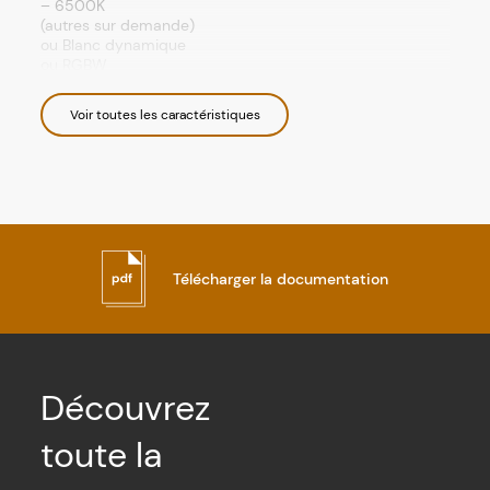
– 6500K
(autres sur demande)
ou Blanc dynamique
ou RGBW
Finition
Corps en aluminium
Voir toutes les caractéristiques
Collerette en inox
Pot d'encastrement en PVC
Classe électrique
Magmato 40, 80, 95 : I
Magmato 200, 300, 300-M : III
IP
IP65
IK
Télécharger la documentation
IK 10
Durée de vie
L80B10 à 50 000 heures (80% de flux
restant) à 25°C température ambiante
Découvrez
toute la