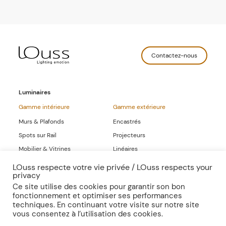
Contactez-nous
Luminaires
Gamme intérieure
Gamme extérieure
Murs & Plafonds
Encastrés
Spots sur Rail
Projecteurs
Mobilier & Vitrines
Linéaires
Linéaires
LOuss respecte votre vie privée / LOuss respects your
privacy
Gammes Complètes
Ce site utilise des cookies pour garantir son bon
fonctionnement et optimiser ses performances
Sur-mesure
Publications
techniques. En continuant votre visite sur notre site
vous consentez à l’utilisation des cookies.
Inspirations
Presse