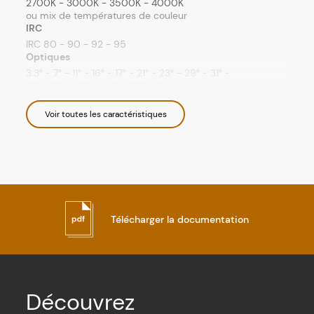
2700K - 3000K - 3500K - 4000K
ou mix de températures de couleur
IRC
IRC 80 - 90 - 92 - 95
Optiques
3.3° - 7° - 11° - 16° - 17° - 21° - 23° - 29° - 31° -
33° - 35° - 42° - 56° - 60° - Asymétrique
Accessoires
Filtres, grille nid d'abeille
Voir toutes les caractéristiques
Finition
Aluminium anodisé noir mat
(autre sur demande)
Alimentation
Driver courant constant externe 700mA max.
Consommation
9W à 700mA max.
Télécharger la documentation
IP
IP 40
Classe électrique
III
Durée de vie
Découvrez
Durée de vie : L80B10 à 50 000 heures (80%
de flux restant) à 25°C température ambiante