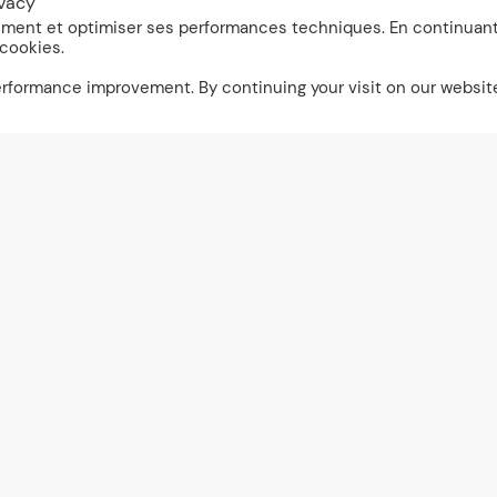
ivacy
nement et optimiser ses performances techniques. En continuan
 cookies.
performance improvement. By continuing your visit on our websit
rez
Mysta Trimles
a
Mysta Trim
able