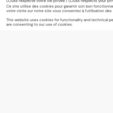
LOuss respecte votre vie privée / LOuss respects your pr
Ce site utilise des cookies pour garantir son bon fonction
votre visite sur notre site vous consentez à l’utilisation des
Fr
En
This website uses cookies for functionality and technical 
are consenting to our use of cookies.
Découv
toute l
gamme
Mysta
Encastr