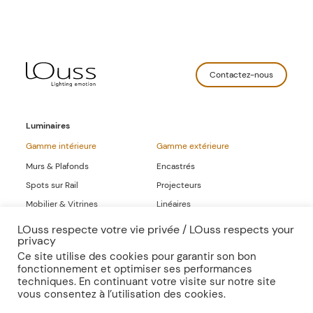
Contactez-nous
Luminaires
Gamme intérieure
Gamme extérieure
Murs & Plafonds
Encastrés
Spots sur Rail
Projecteurs
Mobilier & Vitrines
Linéaires
Linéaires
LOuss respecte votre vie privée / LOuss respects your
privacy
Gammes Complètes
Ce site utilise des cookies pour garantir son bon
fonctionnement et optimiser ses performances
Sur-mesure
Publications
techniques. En continuant votre visite sur notre site
vous consentez à l’utilisation des cookies.
Inspirations
Presse