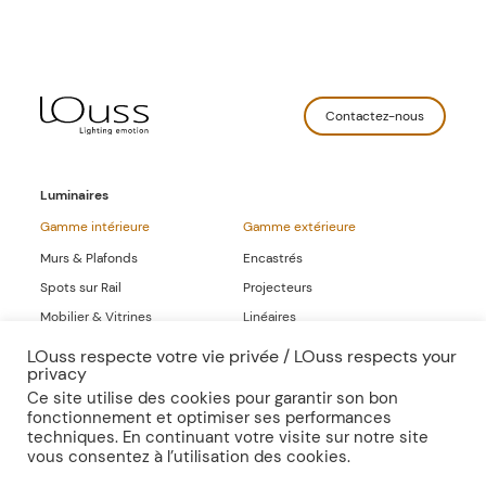
Contactez-nous
Luminaires
Gamme intérieure
Gamme extérieure
Murs & Plafonds
Encastrés
Spots sur Rail
Projecteurs
Mobilier & Vitrines
Linéaires
Linéaires
LOuss respecte votre vie privée / LOuss respects your
privacy
Gammes Complètes
Ce site utilise des cookies pour garantir son bon
fonctionnement et optimiser ses performances
Sur-mesure
Publications
techniques. En continuant votre visite sur notre site
vous consentez à l’utilisation des cookies.
Inspirations
Presse