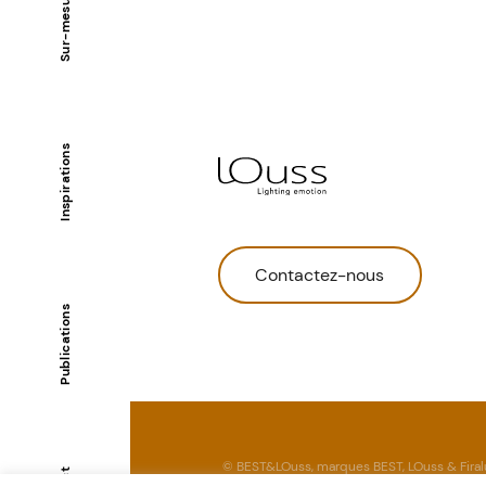
Sur-mesure
Inspirations
Contactez-nous
Publications
© BEST&LOuss, marques BEST, LOuss & Firal