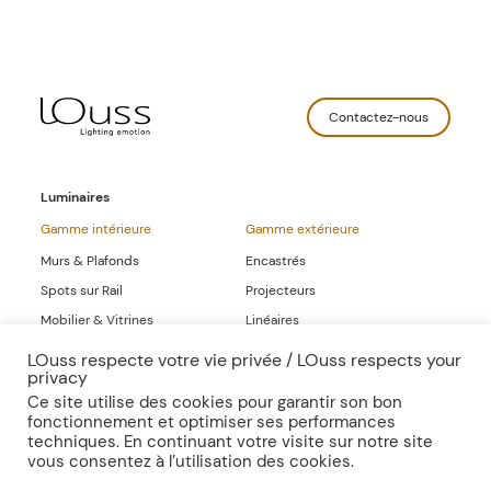
Contactez-nous
Luminaires
Gamme intérieure
Gamme extérieure
Murs & Plafonds
Encastrés
Spots sur Rail
Projecteurs
Mobilier & Vitrines
Linéaires
Linéaires
LOuss respecte votre vie privée / LOuss respects your
privacy
Gammes Complètes
Ce site utilise des cookies pour garantir son bon
fonctionnement et optimiser ses performances
Sur-mesure
Publications
techniques. En continuant votre visite sur notre site
vous consentez à l’utilisation des cookies.
Inspirations
Presse