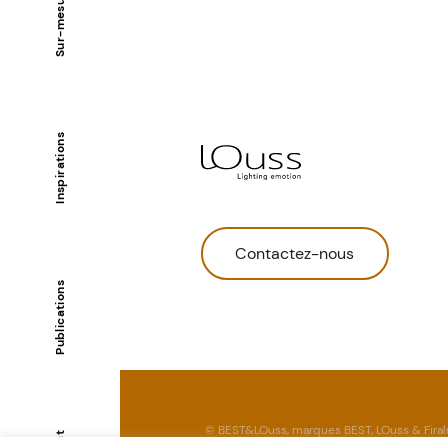
Sur-mesure
Inspirations
Contactez-nous
Publications
© BEST&LOuss, marques BEST, LOuss & Firal