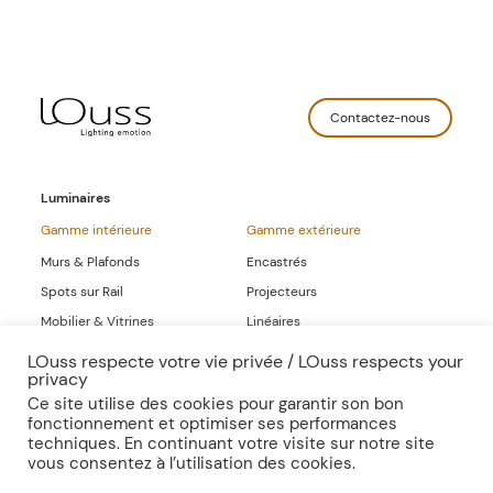
Contactez-nous
Luminaires
Gamme intérieure
Gamme extérieure
Murs & Plafonds
Encastrés
Spots sur Rail
Projecteurs
Mobilier & Vitrines
Linéaires
Linéaires
LOuss respecte votre vie privée / LOuss respects your
privacy
Gammes Complètes
Ce site utilise des cookies pour garantir son bon
fonctionnement et optimiser ses performances
Sur-mesure
Publications
techniques. En continuant votre visite sur notre site
vous consentez à l’utilisation des cookies.
Inspirations
Presse