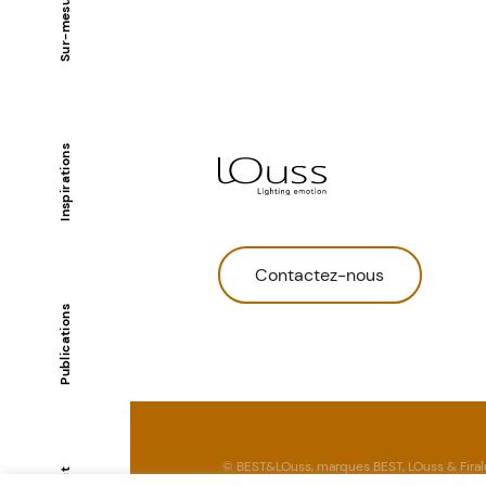
Sur-mesure
Inspirations
Contactez-nous
Publications
© BEST&LOuss, marques BEST, LOuss & Firal