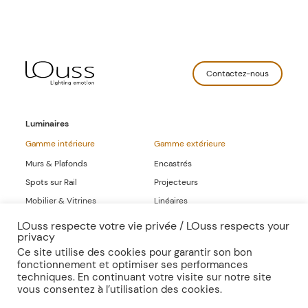
Contactez-nous
Luminaires
Gamme intérieure
Gamme extérieure
Murs & Plafonds
Encastrés
Spots sur Rail
Projecteurs
Mobilier & Vitrines
Linéaires
Linéaires
LOuss respecte votre vie privée / LOuss respects your
privacy
Gammes Complètes
Ce site utilise des cookies pour garantir son bon
fonctionnement et optimiser ses performances
Sur-mesure
Publications
techniques. En continuant votre visite sur notre site
vous consentez à l’utilisation des cookies.
Inspirations
Presse